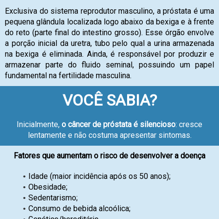
Exclusiva do sistema reprodutor masculino, a próstata é uma
pequena glândula localizada logo abaixo da bexiga e à frente
do reto (parte final do intestino grosso). Esse órgão envolve
a porção inicial da uretra, tubo pelo qual a urina armazenada
na bexiga é eliminada. Ainda, é responsável por produzir e
armazenar parte do fluido seminal, possuindo um papel
fundamental na fertilidade masculina.
VOCÊ SABIA?
Inicialmente,
o câncer de próstata é silencioso
: cresce
lentamente e não costuma apresentar sintomas.
Fatores que aumentam o risco de desenvolver a doença
Idade (maior incidência após os 50 anos);
Obesidade;
Sedentarismo;
Consumo de bebida alcoólica;